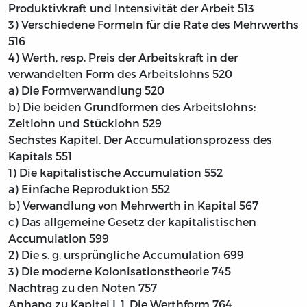
Produktivkraft und Intensivität der Arbeit
513
3) Verschiedene Formeln für die Rate des Mehrwerths
516
4) Werth, resp. Preis der Arbeitskraft in der
verwandelten Form des Arbeitslohns
520
a) Die Formverwandlung
520
b) Die beiden Grundformen des Arbeitslohns:
Zeitlohn und Stücklohn
529
Sechstes Kapitel. Der Accumulationsprozess des
Kapitals
551
1) Die kapitalistische Accumulation
552
a) Einfache Reproduktion
552
b) Verwandlung von Mehrwerth in Kapital
567
c) Das allgemeine Gesetz der kapitalistischen
Accumulation
599
2) Die s. g. ursprüngliche Accumulation
699
3) Die moderne Kolonisationstheorie
745
Nachtrag zu den Noten
757
Anhang zu Kapitel I, 1. Die Werthform
764