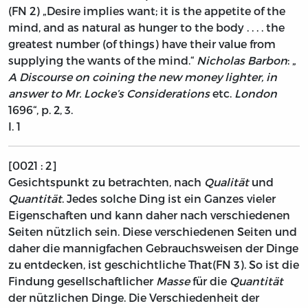
(FN 2)
„Desire implies want; it is the appetite of the
mind, and as natural as hunger to the body . . . . the
greatest number (of things) have their value from
supplying the wants of the mind.“
Nicholas Barbon
: „
A Discourse on coining the new money lighter, in
answer to Mr. Locke’s Considerations
etc.
London
1696“, p. 2, 3.
I. 1
[0021 : 2]
Gesichtspunkt zu betrachten, nach
Qualität
und
Quantität
. Jedes solche Ding ist ein Ganzes vieler
Eigenschaften und kann daher nach verschiedenen
Seiten nützlich sein. Diese verschiedenen Seiten und
daher die mannigfachen Gebrauchsweisen der Dinge
zu entdecken, ist geschichtliche That
(FN 3)
. So ist die
Findung gesellschaftlicher
Masse
für die
Quantität
der nützlichen Dinge. Die Verschiedenheit der