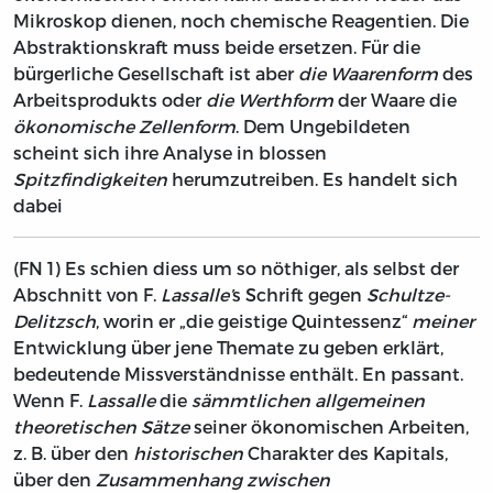
Mikroskop dienen, noch chemische Reagentien. Die
Abstraktionskraft muss beide ersetzen. Für die
bürgerliche Gesellschaft ist aber
die Waarenform
des
Arbeitsprodukts oder
die Werthform
der Waare die
ökonomische Zellenform
. Dem Ungebildeten
scheint sich ihre Analyse in blossen
Spitzfindigkeiten
herumzutreiben. Es handelt sich
dabei
(FN 1)
Es schien diess um so nöthiger, als selbst der
Abschnitt von F.
Lassalle’
s Schrift gegen
Schultze-
Delitzsch
, worin er „die geistige Quintessenz“
meiner
Entwicklung über jene Themate zu geben erklärt,
bedeutende Missverständnisse enthält. En passant.
Wenn F.
Lassalle
die
sämmtlichen allgemeinen
theoretischen Sätze
seiner ökonomischen Arbeiten,
z. B. über den
historischen
Charakter des Kapitals,
über den
Zusammenhang zwischen