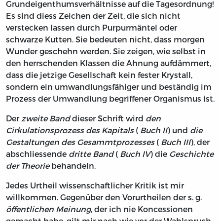
Grundeigenthumsverhältnisse auf die Tagesordnung!
Es sind diess Zeichen der Zeit, die sich nicht
verstecken lassen durch Purpurmäntel oder
schwarze Kutten. Sie bedeuten nicht, dass morgen
Wunder geschehn werden. Sie zeigen, wie selbst in
den herrschenden Klassen die Ahnung aufdämmert,
dass die jetzige Gesellschaft kein fester Krystall,
sondern ein umwandlungsfähiger und beständig im
Prozess der Umwandlung begriffener Organismus ist.
Der
zweite Band
dieser Schrift wird
den
Cirkulationsprozess des Kapitals
(
Buch II
) und
die
Gestaltungen des Gesammtprozesses
(
Buch III
), der
abschliessende
dritte Band
(
Buch IV
) die
Geschichte
der Theorie
behandeln.
Jedes Urtheil wissenschaftlicher Kritik ist mir
willkommen. Gegenüber den Vorurtheilen der s. g.
öffentlichen Meinung
, der ich nie Koncessionen
gemacht habe, gilt mir nach wie vor der Wahlspruch