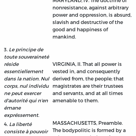
MARYLAND, IV. The doctrine of
nonresistance, against arbitrary
power and oppression, is absurd,
slavish and destructive of the
good and happiness of
mankind.
3.
Le principe de
toute souveraineté
réside
VIRGINIA, II. That all power is
essentiellement
vested in, and consequently
dans la nation. Nul
derived from, the people; that
corps, nul individu
magistrates are their trustees
ne peut exercer
and servants, and at all times
d'autorité qui n'en
amenable to them.
émane
expréssement
.
MASSACHUSETTS, Preamble.
4.
La liberté
The bodypolitic is formed by a
consiste à pouvoir