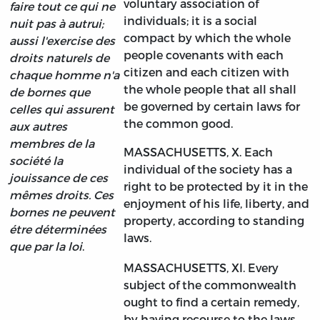
voluntary association of
faire tout ce qui ne
individuals; it is a social
nuit pas à autrui;
compact by which the whole
aussi l'exercise des
people covenants with each
droits naturels de
citizen and each citizen with
chaque homme n'a
the whole people that all shall
de bornes que
be governed by certain laws for
celles qui assurent
the common good.
aux autres
membres de la
MASSACHUSETTS, X. Each
société la
individual of the society has a
jouissance de ces
right to be protected by it in the
mêmes droits. Ces
enjoyment of his life, liberty, and
bornes ne peuvent
property, according to standing
étre déterminées
laws.
que par la loi
.
MASSACHUSETTS, XI. Every
subject of the commonwealth
ought to find a certain remedy,
by having recourse to the laws,