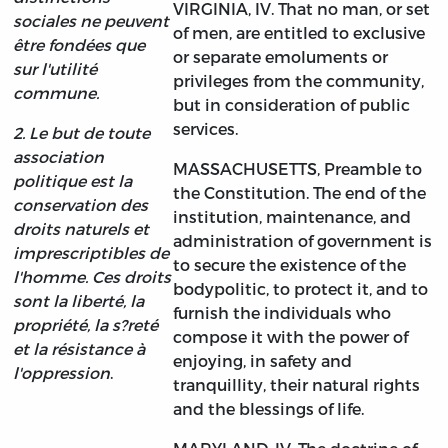
VIRGINIA, IV. That no man, or set
sociales ne peuvent
of men, are entitled to exclusive
être fondées que
or separate emoluments or
sur l'utilité
privileges from the community,
commune.
but in consideration of public
services.
2. Le but de toute
association
MASSACHUSETTS, Preamble to
politique est la
the Constitution. The end of the
conservation des
institution, maintenance, and
droits naturels et
administration of government is
imprescriptibles de
to secure the existence of the
l'homme. Ces droits
bodypolitic, to protect it, and to
sont la liberté, la
furnish the individuals who
propriété, la s?reté
compose it with the power of
et la résistance à
enjoying, in safety and
l'oppression
.
tranquillity, their natural rights
and the blessings of life.